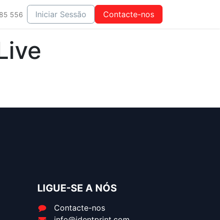
os
Iniciar Sessão
Contacte-nos
885 556
Live
LIGUE-SE A NÓS
Contacte-nos
info@identprint.com