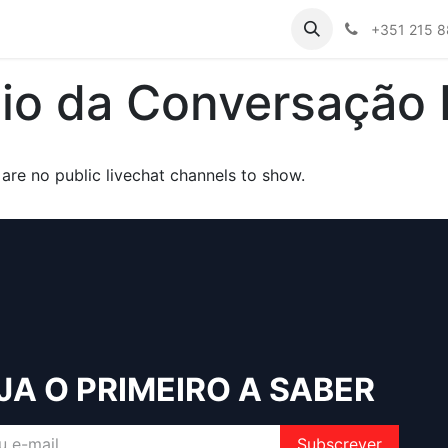
ões
Setores
Case Studies
RMA
Eventos
Produt
+351 215 
io da Conversação 
are no public livechat channels to show.
JA O PRIMEIRO A SABER
Subscrever